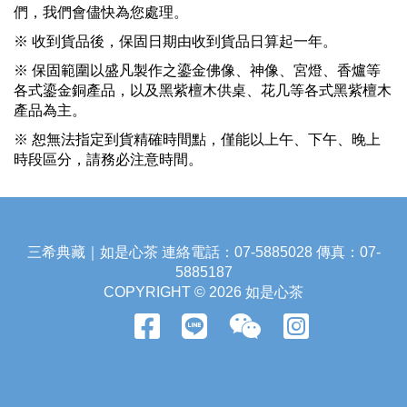
們，我們會儘快為您處理。
※
收到貨品後，保固日期由收到貨品日算起一年
。
※ 保固範圍以盛凡製作之鎏金佛像、神像、宮燈、香爐等
各式鎏金銅產品，以及黑紫檀木供桌、花几等各式黑紫檀木
產品為主。
※ 恕無法指定到貨精確時間點，僅能以上午、下午、晚上
時段區分，請務必注意時間。
三希典藏｜如是心茶 連絡電話：07-5885028 傳真：07-
5885187
COPYRIGHT © 2026 如是心茶